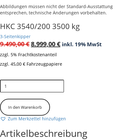
Abbildungen müssen nicht der Standard-Ausstattung
entsprechen, technische Änderungen vorbehalten.
HKC 3540/200 3500 kg
3-Seitenkipper
Ursprünglicher
Aktueller
9.490,00
€
8.999,00
€
inkl. 19% MwSt
Preis
Preis
zzgl. 5% Frachtkostenanteil
war:
ist:
zzgl. 45,00 € Fahrzeugpapiere
9.490,00 €
8.999,00 €.
Bald wieder verfügbar
HKC
3540/200
3500
kg
Menge
In den Warenkorb
Zum Merkzettel hinzufügen
Artikelbeschreibung