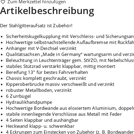
Zum Merkzettel hinzufügen
Artikelbeschreibung
Der Stahlgitteraufsatz ist Zubehör!
Sicherheitskugelkupplung mit Verschleiss- und Sicherungsan
Hochwertige selbstnachstellende Auflaufbremse mit Rückfa
Anhänger mit V-Deichsel verzinkt
Qualitätsachsen „Made in Germany“ wartungsarm und verzin
Beleuchtung in Leuchtenträger gem. StVZO, mit Nebelschlus
stabiles Stützrad verstärkt klappbar, mittig montiert
Bereifung 13″ für bestes Fahrverhalten
Chassis komplett geschraubt, verzinkt
Kipperoberbrücke massiv verschweißt und verzinkt
robuster Metallboden, verzinkt
6 Zurrbügel
Hydraulikhandpumpe
Hochwertige Bordwände aus eloxiertem Aluminium, doppel
stabile innenliegende Verschlüsse aus Metall mit Feder
4 Seiten klappbar und aushängbar
Heckwand klapp- u. schwenkbar
4 Eckrungen zum Einstecken von Zubehör (z. B. Bordwanderh