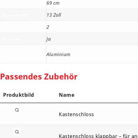
Ladehöhe
69 cm
Bereifung
13 Zoll
Achsen
2
Bremse
Ja
Material
Aluminium
Bordwand
Passendes Zubehör
Produktbild
Name
Kastenschloss
Kastenschloss klappbar – für a