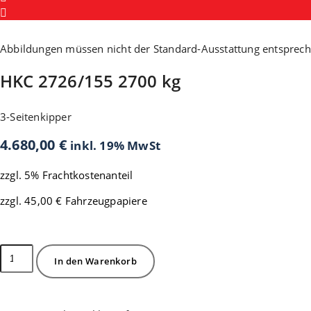
Abbildungen müssen nicht der Standard-Ausstattung entsprec
HKC 2726/155 2700 kg
3-Seitenkipper
4.680,00
€
inkl. 19% MwSt
zzgl. 5% Frachtkostenanteil
zzgl. 45,00 € Fahrzeugpapiere
Vorrätig
HKC
In den Warenkorb
2726/155
2700
kg
Menge