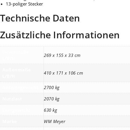
13-poliger Stecker
Technische Daten
Zusätzliche Informationen
Innenmaße
269 x 155 x 33 cm
L/B/H
Außenmaße
410 x 171 x 106 cm
L/B/H
Gesamtgewicht
2700 kg
Nutzlast
2070 kg
Leergewicht
630 kg
Marke
WM Meyer