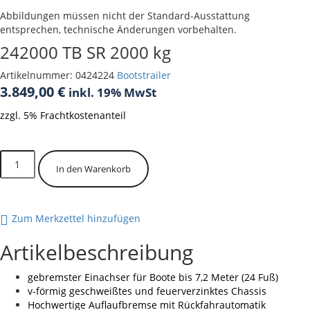
Abbildungen müssen nicht der Standard-Ausstattung
entsprechen, technische Änderungen vorbehalten.
242000 TB SR 2000 kg
Artikelnummer:
0424224
Bootstrailer
3.849,00
€
inkl. 19% MwSt
zzgl. 5% Frachtkostenanteil
Bald wieder verfügbar
242000
In den Warenkorb
TB
SR
2000
kg
Zum Merkzettel hinzufügen
Menge
Artikelbeschreibung
gebremster Einachser für Boote bis 7,2 Meter (24 Fuß)
v-förmig geschweißtes und feuerverzinktes Chassis
Hochwertige Auflaufbremse mit Rückfahrautomatik