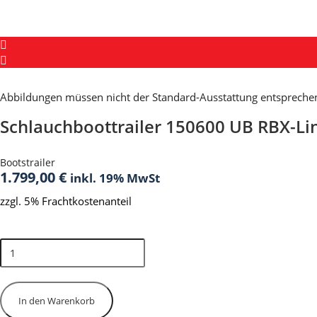
Abbildungen müssen nicht der Standard-Ausstattung entspreche
Schlauchboottrailer 150600 UB RBX-Li
Bootstrailer
1.799,00
€
inkl. 19% MwSt
zzgl. 5% Frachtkostenanteil
Bald wieder verfügbar
Schlauchboottrailer
150600
UB
RBX-
Line
In den Warenkorb
Menge