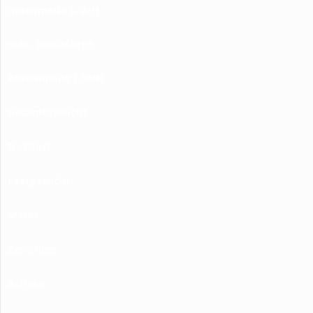
Innenmaße L/B/H
max. Bootslänge
Außenmaße L/B/H
Gesamtgewicht
Nutzlast
Leergewicht
Marke
Bereifung
Achsen