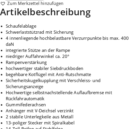
Maschinentransporter
Zum Merkzettel hinzufügen
Menge
Artikelbeschreibung
Schaufelablage
Schwerlaststützrad mit Sicherung
4 innenliegende hochbelastbare Verzurrpunkte bis max. 400
daN
integrierte Stütze an der Rampe
niedriger Auffahrwinkel ca. 20°
Rampenverstärkung
hochwertiger stabiler Siebdruckboden
begehbare Kotflügel mit Anti-Rutschmatte
Sicherheitskugelkupplung mit Verschleiss- und
Sicherungsanzeige
Hochwertige selbstnachstellende Auflaufbremse mit
Rückfahrautomatik
Gummifederachsen
Anhänger mit V-Deichsel verzinkt
2 stabile Unterlegkeile aus Metall
13-poliger Stecker mit Spiralkabel
14 Zoll Reifen auf Stahlfelge