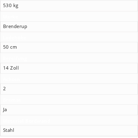
530 kg
Marke
Brenderup
Ladehöhe
50 cm
Bereifung
14 Zoll
Achsen
2
Bremse
Ja
Material Bordwand
Stahl