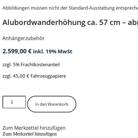
Abbildungen müssen nicht der Standard-Ausstattung entsprech
Alubordwanderhöhung ca. 57 cm – ab
Anhängerzubehör
2.599,00
€
inkl. 19% MwSt
zzgl. 5% Frachtkostenanteil
zzgl. 45,00 € Fahrzeugpapiere
Lagerbestand anfragen
Alubordwanderhöhung
ca.
In den Warenkorb
57
cm
-
abnehmbar
Zum Merkzettel hinzufügen
-
Zum Merkzettel hinzufügen
3