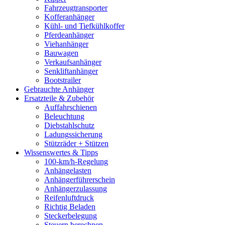
Fahrzeugtransporter
Kofferanhänger
Kühl- und Tiefkühlkoffer
Pferdeanhänger
Viehanhänger
Bauwagen
Verkaufsanhänger
Senkliftanhänger
Bootstrailer
Gebrauchte Anhänger
Ersatzteile & Zubehör
Auffahrschienen
Beleuchtung
Diebstahlschutz
Ladungssicherung
Stützräder + Stützen
Wissenswertes & Tipps
100-km/h-Regelung
Anhängelasten
Anhängerführerschein
Anhängerzulassung
Reifenluftdruck
Richtig Beladen
Steckerbelegung
Steuern berechnen