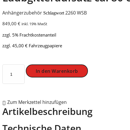
Anhängerzubehör
2260 WSB
Schlagwort
849,00
€
inkl. 19% MwSt
zzgl. 5% Frachtkostenanteil
zzgl. 45,00 € Fahrzeugpapiere
Lagerbestand anfragen
Laubgitteraufsatz
In den Warenkorb
ca.
80
cm
-
stabile
Ausführung
Zum Merkzettel hinzufügen
Menge
Artikelbeschreibung
Technische Daten