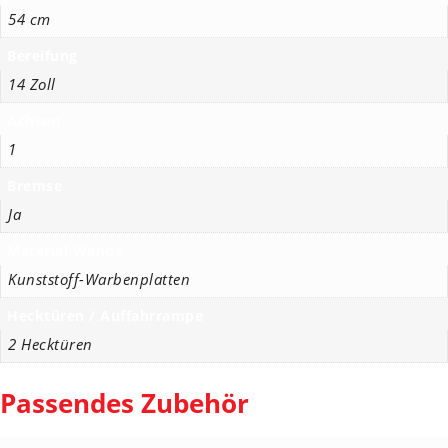
54 cm
Bereifung
14 Zoll
Achsen
1
Bremse
Ja
Material Wände
Kunststoff-Warbenplatten
Hecktüren / Auffahrrampe
2 Hecktüren
Passendes Zubehör