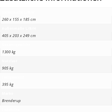
Innenmaße L/B/H
260 x 155 x 185 cm
Außenmaße L/B/H
405 x 203 x 249 cm
Gesamtgewicht
1300 kg
Nutzlast
905 kg
Leergewicht
395 kg
Marke
Brenderup
Ladehöhe