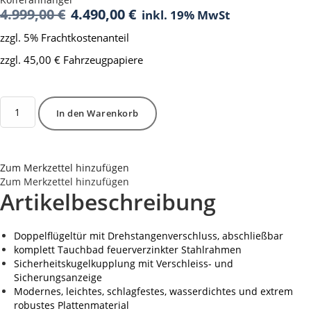
Ursprünglicher
Aktueller
4.999,00
€
4.490,00
€
inkl. 19% MwSt
Preis
Preis
zzgl. 5% Frachtkostenanteil
war:
ist:
4.999,00 €
4.490,00 €.
zzgl. 45,00 € Fahrzeugpapiere
Vorrätig
CD
In den Warenkorb
260
WHBD
1300
kg
Zum Merkzettel hinzufügen
-
Zum Merkzettel hinzufügen
Innenhöhe
Artikelbeschreibung
185
cm
Menge
Doppelflügeltür mit Drehstangenverschluss, abschließbar
komplett Tauchbad feuerverzinkter Stahlrahmen
Sicherheitskugelkupplung mit Verschleiss- und
Sicherungsanzeige
Modernes, leichtes, schlagfestes, wasserdichtes und extrem
robustes Plattenmaterial