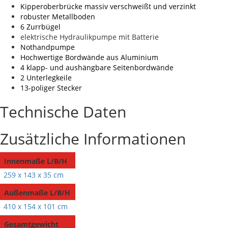
Kipperoberbrücke massiv verschweißt und verzinkt
robuster Metallboden
6 Zurrbügel
elektrische Hydraulikpumpe mit Batterie
Nothandpumpe
Hochwertige Bordwände aus Aluminium
4 klapp- und aushängbare Seitenbordwände
2 Unterlegkeile
13-poliger Stecker
Technische Daten
Zusätzliche Informationen
Innenmaße L/B/H
259 x 143 x 35 cm
Außenmaße L/B/H
410 x 154 x 101 cm
Gesamtgewicht