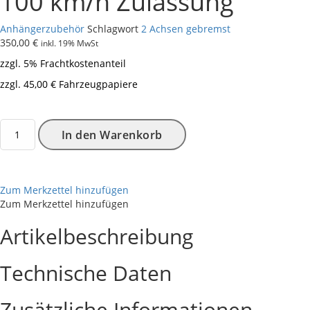
100 km/h Zulassung
Anhängerzubehör
Schlagwort
2 Achsen gebremst
350,00
€
inkl. 19% MwSt
zzgl. 5% Frachtkostenanteil
zzgl. 45,00 € Fahrzeugpapiere
Vorrätig
100
In den Warenkorb
km/h
Zulassung
Menge
Zum Merkzettel hinzufügen
Zum Merkzettel hinzufügen
Artikelbeschreibung
Technische Daten
Zusätzliche Informationen