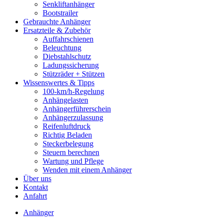
Senkliftanhänger
Bootstrailer
Gebrauchte Anhänger
Ersatzteile & Zubehör
Auffahrschienen
Beleuchtung
Diebstahlschutz
Ladungssicherung
Stützräder + Stützen
Wissenswertes & Tipps
100-km/h-Regelung
Anhängelasten
Anhängerführerschein
Anhängerzulassung
Reifenluftdruck
Richtig Beladen
Steckerbelegung
Steuern berechnen
Wartung und Pflege
Wenden mit einem Anhänger
Über uns
Kontakt
Anfahrt
Anhänger