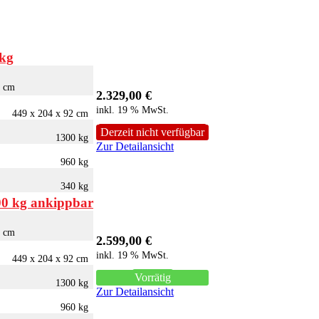
 kg
0 cm
2.329,00
€
inkl. 19 % MwSt.
449 x 204 x 92 cm
Derzeit nicht verfügbar
1300 kg
Zur Detailansicht
960 kg
340 kg
0 kg ankippbar
0 cm
2.599,00
€
inkl. 19 % MwSt.
449 x 204 x 92 cm
Vorrätig
1300 kg
Zur Detailansicht
960 kg