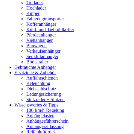
Tieflader
Hochlader
Kipper
Fahrzeugtransporter
Kofferanhänger
Kühl- und Tiefkühlkoffer
Pferdeanhänger
Viehanhänger
Bauwagen
Verkaufsanhänger
Senkliftanhänger
Bootstrailer
Gebrauchte Anhänger
Ersatzteile & Zubehör
Auffahrschienen
Beleuchtung
Diebstahlschutz
Ladungssicherung
Stützräder + Stützen
Wissenswertes & Tipps
100-km/h-Regelung
Anhängelasten
Anhängerführerschein
Anhängerzulassung
Reifenluftdruck